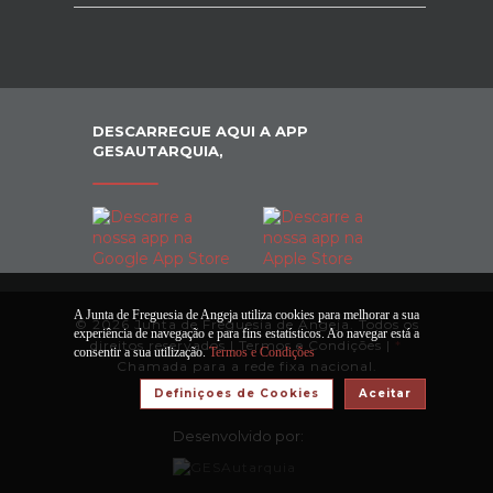
DESCARREGUE AQUI A APP
GESAUTARQUIA,
A Junta de Freguesia de Angeja utiliza cookies para melhorar a sua
© 2026 Junta de Freguesia de Angeja. Todos os
experiência de navegação e para fins estatísticos. Ao navegar está a
direitos reservados |
Termos e Condições
|
*
consentir a sua utilização.
Termos e Condições
Chamada para a rede fixa nacional.
Definiçoes de Cookies
Aceitar
Desenvolvido por: