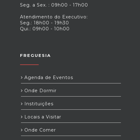
Seg. a Sex. : 09h00 - 17h00
Atendimento do Executivo:
Seg.: 18h00 - 19h30
Qui.: 09h00 - 10h00
FREGUESIA
Agenda de Eventos
Onde Dormir
Instituições
Locais a Visitar
Onde Comer