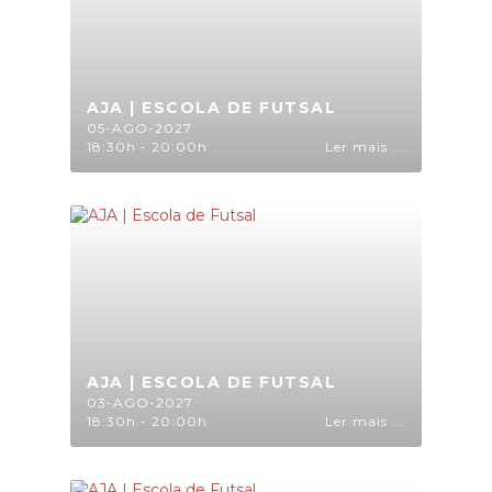
AJA | ESCOLA DE FUTSAL
05-AGO-2027
18:30h - 20:00h
Ler mais ...
AJA | ESCOLA DE FUTSAL
03-AGO-2027
18:30h - 20:00h
Ler mais ...