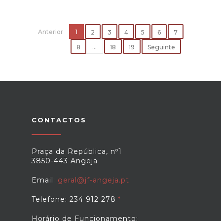
Anterior
1
2
3
4
5
6
7
...
8
18
19
Seguinte
CONTACTOS
Praça da República, nº1
3850-443 Angeja
Email:
geral@jf-angeja.pt
Telefone: 234 912 278
Horário de Funcionamento: