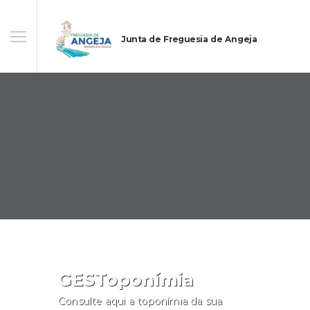
Junta de Freguesia de Angeja
GESToponímia
Consulte aqui a toponímia da sua