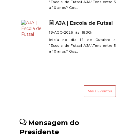
"Escola de Futsal AJA".Tens entre 5
ao Minuto
retalho de lacticínios e
a 10 anos? Gos...
derivados. Poderá consultar
toda a documentação afeta ao
AJA | Escola de Futsal
processo através
18-AGO-2026 às 18:30h.
de https://www.jf-
Inicia no dia 12 de Outubro a
angeja.pt/autarquia/concursos-
"Escola de Futsal AJA".Tens entre 5
publicos .
a 10 anos? Gos...
Mais Eventos
Mensagem do
Presidente