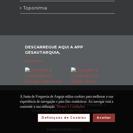
Toponímia
DESCARREGUE AQUI A APP
GESAUTARQUIA,
A Junta de Freguesia de Angeja utiliza cookies para melhorar a sua
© 2026 Junta de Freguesia de Angeja. Todos os
experiência de navegação e para fins estatísticos. Ao navegar está a
direitos reservados |
Termos e Condições
|
*
consentir a sua utilização.
Termos e Condições
Chamada para a rede fixa nacional.
Definiçoes de Cookies
Aceitar
Desenvolvido por: