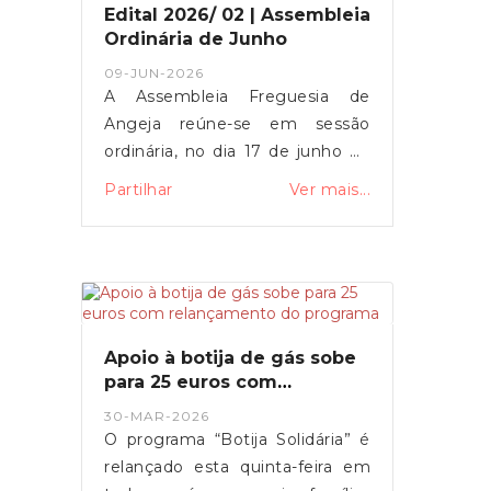
Edital 2026/ 02 | Assembleia
Ordinária de Junho
09-JUN-2026
A Assembleia Freguesia de
Angeja reúne-se em sessão
ordinária, no dia 17 de junho de
2026, às 21h30, na Sala de
Partilhar
Ver mais...
Sessões da Freguesia de
Angeja. DocumentosEditalParticipação
do públicoAs sessões da
Assembleia Freguesia são
públicas. Em todas as sessões
ordinárias e extraordinárias
Apoio à botija de gás sobe
existe um período de
para 25 euros com
intervenção do público, que tem
relançamento do programa
30-MAR-2026
lugar no início e no fim dos
O programa “Botija Solidária” é
trabalhos.
relançado esta quinta-feira em