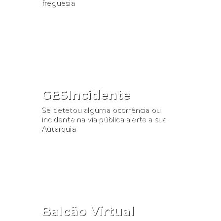
freguesia
Consultar
GESIncidente
Se detetou alguma ocorrência ou
incidente na via pública alerte a sua
Autarquia
Participar
Balcão Virtual