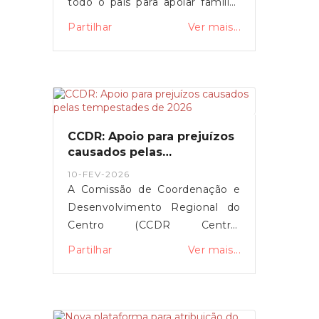
todo o país para apoiar famílias
em situação de vulnerabilidade
Partilhar
Ver mais...
económica na compra de botijas
de gás. O primeiro-ministro Luís
Montenegro anunciou o
aumento da comparticipação de
15 para 25 euros durante os
próximos três meses,
CCDR: Apoio para prejuízos
justificando a medida com o
causados pelas
impacto da guerra no Médio
tempestades de 2026
10-FEV-2026
Oriente.
A Comissão de Coordenação e
Desenvolvimento Regional do
Centro (CCDR Centro)
disponibilizou uma plataforma
Partilhar
Ver mais...
online para o registo de
prejuízos resultantes das
tempestades de 2026 que
afetaram vários concelhos da