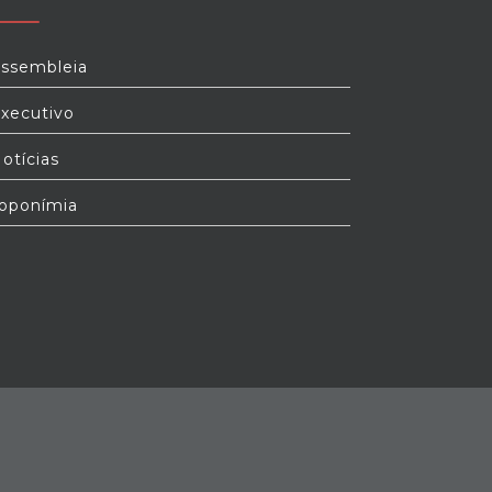
ssembleia
xecutivo
otícias
oponímia