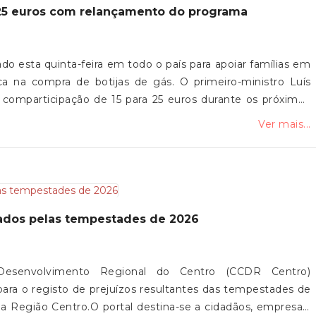
a 25 euros com relançamento do programa
ado esta quinta-feira em todo o país para apoiar famílias em
ca na compra de botijas de gás. O primeiro-ministro Luís
omparticipação de 15 para 25 euros durante os próximos
m o impacto da guerra no Médio Oriente.
Ver mais...
sados pelas tempestades de 2026
esenvolvimento Regional do Centro (CCDR Centro)
para o registo de prejuízos resultantes das tempestades de
a Região Centro.O portal destina-se a cidadãos, empresas,