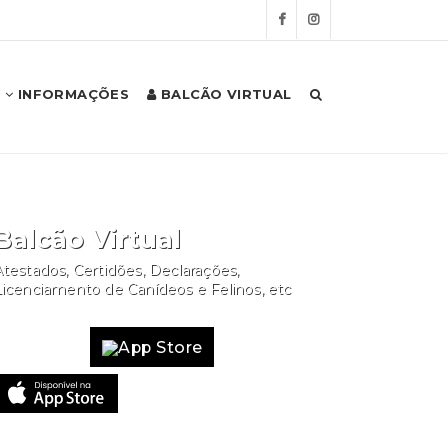
INFORMAÇÕES
BALCÃO VIRTUAL
Balcão Virtual
testados, Certidões, Declarações,
Licenciamento de Canídeos e Felinos, etc
Website