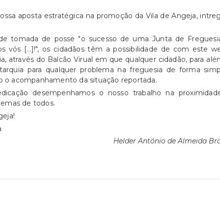
ossa aposta estratégica na promoção da Vila de Angeja, intr
 de tomada de posse "o sucesso de uma Junta de Freguesi
ós [...]!", os cidadãos têm a possibilidade de com este we
ia, através do Balcão Virual em que qualquer cidadão, para al
autarquia para qualquer problema na freguesia de forma sim
ado o acompanhamento da situação reportada.
edicação desempenhamos o nosso trabalho na proximidad
oblemas de todos.
eja!
a
Helder António de Almeida Br