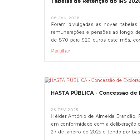
Tabelas de Retenção do IRS 202
nome do beneficiário ou de um mem
que o valor suportado pelos resident
06-JAN-2026
de 134 para 119 euros e pelos resid
Foram divulgadas as novas tabelas
"reconhece o subsídio social de mob
remunerações e pensões ao longo de
e territorial, contribuindo para mitiga
de 870 para 920 euros este mês, con
mais jovens que vivem/estudam nas ilhas e vi
dois descontos obrigatórios: 11% par
Minuto
Partilhar
pelas tabelas de retenção. Vencimen
Função Pública, a base remuneratór
salários mais baixos do Estado a d
novo mínimo de existência (12.880 e
3,51%, com ligeira redução das taxas 
HASTA PÚBLICA - Concessão de 
Orçamento d
26-FEV-2025
Hélder António de Almeida Brandão, P
em conformidade com a deliberação da
27 de janeiro de 2025 e tendo por 
vigor e Caderno de Encargos, que v