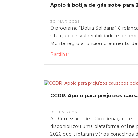
Apoio à botija de gás sobe par
30-MAR-2026
O programa “Botija Solidária” é relanç
situação de vulnerabilidade económi
Montenegro anunciou o aumento da c
três meses, justificando a medida co
Partilhar
CCDR: Apoio para prejuízos cau
10-FEV-2026
A Comissão de Coordenação e D
disponibilizou uma plataforma online 
2026 que afetaram vários concelhos d