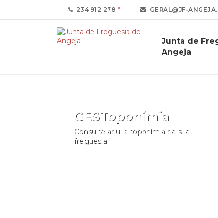
234 912 278
GERAL@JF-ANGEJA.
Junta de Fre
Angeja
GESToponímia
Consulte aqui a toponímia da sua
freguesia
Consultar