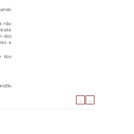
egando
a não
bsite
ém dos
ples e
e dos
andão