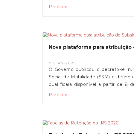
agricultores e municípios, permit
Partilhar
económicas, explorações agrícolas e
técnicos e financeiros.O registo dos 
para a ativação dos mecanismos de 
oficial da CCDR Centro.Esta candid
link.Fonte: CCDR
Nova plataforma para atribuição
07-JAN-2026
O Governo publicou o decreto-lei n.º
Social de Mobilidade (SSM) e define u
qual ficará disponível a partir de 8 
autónomas e o continente, mantend
Partilhar
funcionalidades digitais estejam oper
será feito via Autenticação.gov, com
Cartão de Cidadão. O SSM poderá ser s
poderão suportar apenas metade d
regresso para atingir o valor máximo