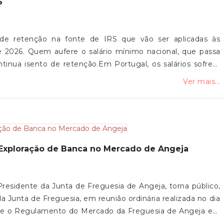
6
bro do seu agregado familiar".O Governo lembrou ainda
es dos Açores nas ligações aéreas com o continente baixou
entes na Madeira de 86 para 79 euros.Sublinhou ainda que
 de retenção na fonte de IRS que vão ser aplicadas às
ilidade como um instrumento fundamental de coesão social
 2026. Quem aufere o salário mínimo nacional, que passa
r os efeitos da insularidade, em particular junto das gerações
tinua isento de retenção.Em Portugal, os salários sofrem
vem/estudam no continente". Fonte: Economia ao
a a Segurança Social e outro relativo ao IRS, determinado
Ver mais...
tos até 920 euros não pagam IRS na fonte. No entanto, na
ia ficará cerca de 15 euros acima do mínimo, levando os
escontar IRS mensalmente.As tabelas refletem também o
uros anuais) e a atualização automática dos escalões em
do 2.º ao 5.º escalão em 0,3 pontos percentuais, conforme o
Exploração de Banca no Mercado de Angeja
o Estado de 2026. Fonte: Portal das Finanças ; Sapo
residente da Junta de Freguesia de Angeja, torna público,
 Junta de Freguesia, em reunião ordinária realizada no dia
base o Regulamento do Mercado da Freguesia de Angeja em
ai proceder-se, por Hasta Pública, pelo Método de Carta