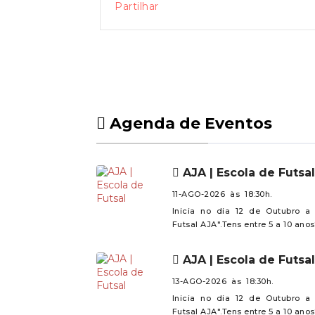
Partilhar
Fechada, à atribuição do direito de e
Rua da Várzea 5 de Outubro, N.º 14,
económicas elencadas: Venda a retal
plantas e derivados e/ ou ceras, v
derivados. Poderá consultar toda a d
angeja.pt/autarquia/concursos-publico
Agenda de Eventos
AJA | Escola de Futsal
11-AGO-2026 às 18:30h.
Inicia no dia 12 de Outubro a
Futsal AJA".Tens entre 5 a 10 anos
AJA | Escola de Futsal
13-AGO-2026 às 18:30h.
Inicia no dia 12 de Outubro a
Futsal AJA".Tens entre 5 a 10 anos