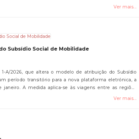
indo a sinalização de danos em habitações, atividades
Ver mais...
 infraestruturas públicas, com vista ao acesso a apoios
prejuízos é um passo essencial para a avaliação dos danos e
apoio público. A plataforma pode ser consultada no site
atura está disponível no site da CCDR, através do deste
 do Subsídio Social de Mobilidade
 1-A/2026, que altera o modelo de atribuição do Subsídio
m período transitório para a nova plataforma eletrónica, a
de janeiro. A medida aplica-se às viagens entre as regiões
o os pagamentos nos balcões dos CTT até que todas as
Ver mais...
acionais, previsto para junho de 2026.O acesso à plataforma
 possibilidade de usar Chave Móvel Digital ou códigos do
olicitado logo após a compra da viagem, e os beneficiários
o custo em viagens só de ida ou emparelhar com a de
 elegível.As faturas das viagens "deverão ser emitidas em