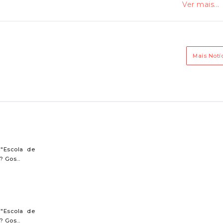
Ver mais...
xploração, o seguinte: Banca, no Mercado de Angeja, sito na
 em Angeja, com 2 metros, destinada a uma das atividades
ho de cereais e/ ou farinhas; Venda a retalho de flores,
elas e derivados; e, Venda a retalho de lacticínios e
Mais Notí
ocumentação afeta ao processo através de https://www.jf-
s .
 "Escola de
? Gos...
 "Escola de
? Gos...