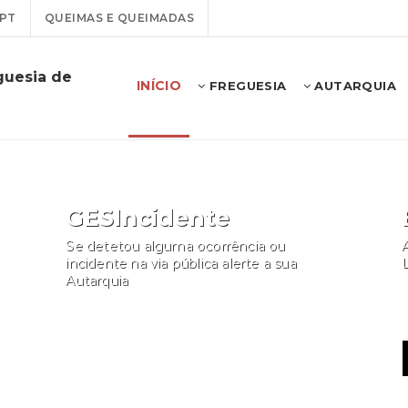
PT
QUEIMAS E QUEIMADAS
guesia de
INÍCIO
FREGUESIA
AUTARQUIA
GESIncidente
Se detetou alguma ocorrência ou
A
incidente na via pública alerte a sua
Autarquia
Participar