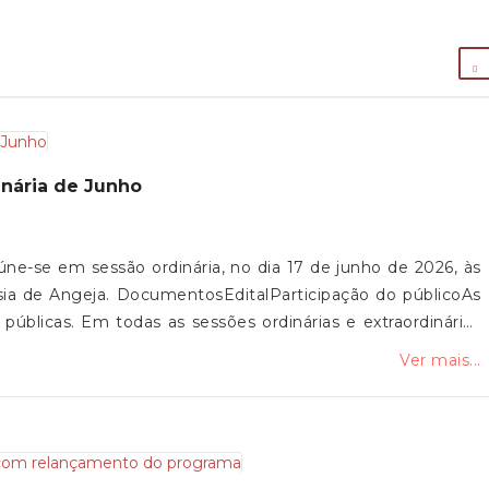
inária de Junho
ne-se em sessão ordinária, no dia 17 de junho de 2026, às
sia de Angeja. DocumentosEditalParticipação do públicoAs
públicas. Em todas as sessões ordinárias e extraordinárias
blico, que tem lugar no início e no fim dos trabalhos.
Ver mais...