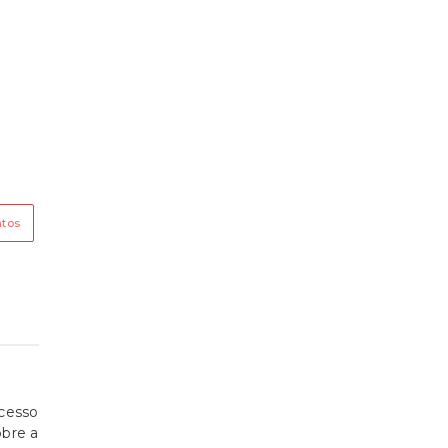
ntos
cesso
obre a